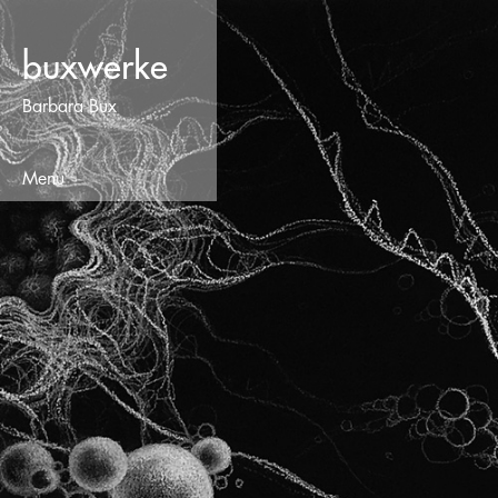
buxwerke
Barbara Bux
Menu